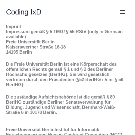
Skip
to
Coding IxD
content
Imprint
Impressum gemäß § 5 TMG/ § 55 RStV (only in Germain
available)
Freie Universität Berlin
Kaiserswerther Straße 16-18
14195 Berlin
Die Freie Universität Berlin ist eine Körperschaft des
öffentlichen Rechts gemäß § 1 und § 2 des Berliner
Hochschulgesetzes (BerlHG). Sie wird gesetzlich
vertreten durch den Präsidenten (§52 BerlHG i.V.m. § 56
BerlHG).
Die zuständige Aufsichtsbehörde ist die gemäß § 89
BerlHG zuständige Berliner Senatsverwaltung für
Bildung, Jugend und Wissenschaft, Bernhard-Weiß-
Straße 6 in 10178 Berlin.
Freie Universität BerlinInstitut für Informatik
Forschungsgruppe Human-Centered Computing (HCC)